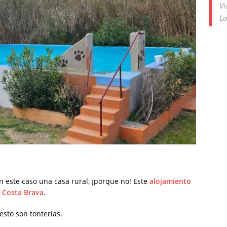
Vi
La
n este caso una casa rural, ¡porque no! Este
alojamiento
a Costa Brava
.
resto son tonterías.