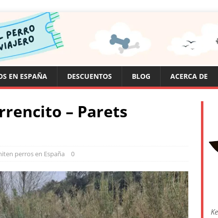
OS EN ESPAÑA
DESCUENTOS
BLOG
ACERCA DE
rrencito – Parets
iten perros en España
0
Ke