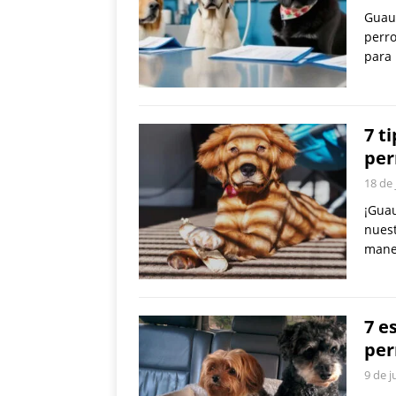
Guau,
perro
para 
7 t
per
18 de 
¡Guau
nuest
mane
7 e
per
9 de j