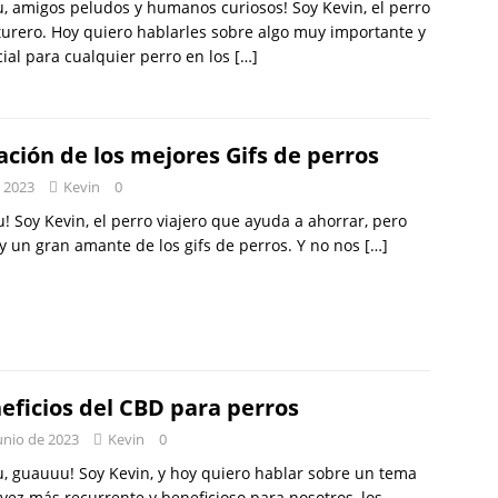
, amigos peludos y humanos curiosos! Soy Kevin, el perro
urero. Hoy quiero hablarles sobre algo muy importante y
ial para cualquier perro en los
[…]
ación de los mejores Gifs de perros
e 2023
Kevin
0
! Soy Kevin, el perro viajero que ayuda a ahorrar, pero
y un gran amante de los gifs de perros. Y no nos
[…]
eficios del CBD para perros
unio de 2023
Kevin
0
, guauuu! Soy Kevin, y hoy quiero hablar sobre un tema
vez más recurrente y beneficioso para nosotros, los