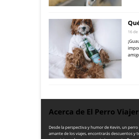
Qué
16 de
¡Guau
impor
amig
Acerca de El Perro Viaje
Desde la perspectiva y humor de Kevin, un perro
amante de los viajes, encontrarás descuentos y t