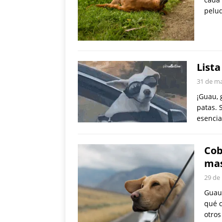
pelud
Lista
31 de m
¡Guau, 
patas. 
esencia
Cob
mas
29 de
Guau,
qué c
otro