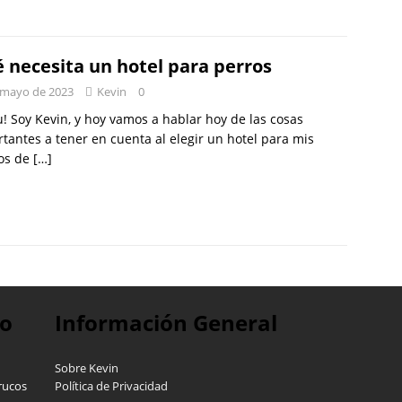
 necesita un hotel para perros
 mayo de 2023
Kevin
0
! Soy Kevin, y hoy vamos a hablar hoy de las cosas
tantes a tener en cuenta al elegir un hotel para mis
os de
[…]
ro
Información General
Sobre Kevin
rucos
Política de Privacidad