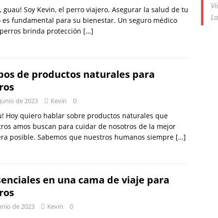
Vi
 guau! Soy Kevin, el perro viajero. Asegurar la salud de tu
La
 es fundamental para su bienestar. Un seguro médico
perros brinda protección
[…]
ipos de productos naturales para
ros
junio de 2023
Kevin
0
! Hoy quiero hablar sobre productos naturales que
ros amos buscan para cuidar de nosotros de la mejor
ra posible. Sabemos que nuestros humanos siempre
[…]
senciales en una cama de viaje para
ros
unio de 2023
Kevin
0