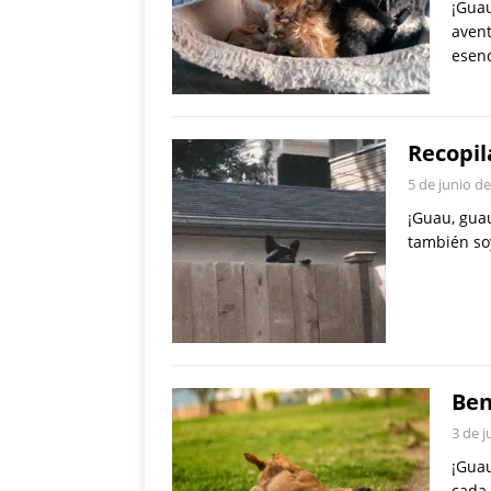
¡Guau
avent
esenc
Recopil
5 de junio d
¡Guau, guau
también so
Ben
3 de j
¡Guau
cada 